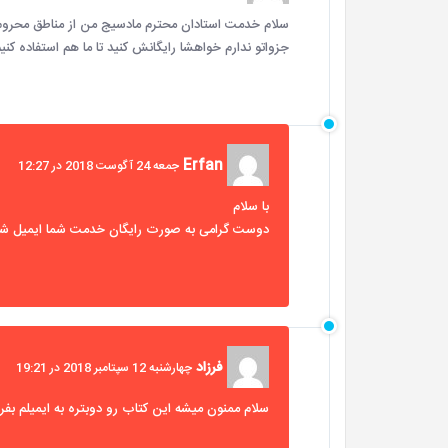
سلام خدمت استادان محترم مادسیج من از مناطق محروم و 
جزواتو ندارم خواهشا رایگانش کنید تا ما هم استفاده کنیم
Erfan
جمعه 24 آگوست 2018 در 12:27
با سلام
دوست گرامی به صورت رایگان خدمت شما ایمیل شد
فرزاد
چهارشنبه 12 سپتامبر 2018 در 19:21
سلام ممنون میشه این کتاب رو دوبتره به ایمیلم بف