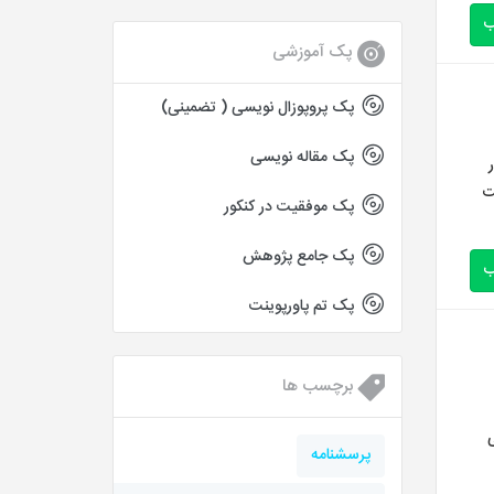
ب
پک آموزشی
پک پروپوزال نویسی ( تضمینی)
پک مقاله نویسی
) به منظور
 ۱۲ مولفه قابلیت
پک موفقیت در کنکور
پک جامع پژوهش
ب
پک تم پاورپوینت
برچسب ها
ی
پرسشنامه