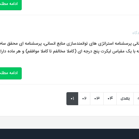
ادامه مطل
گاه
سانی پرسشنامه استراتژی های توانمندسازی منابع انسانی، پرسشنامه ای محقق ساخ
ی ۲۰ گویه و ۳ مولفه می باشد که با یک مقیاس لیکرت پنج درجه ­ای (کاملا مخالفم تا کاملا موافقم) و هر ماده دار
ادامه مطل
بعدی
04
03
02
01