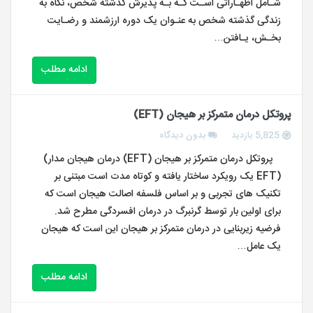
شـامل اظهـاراتی اسـت کـه بـه پذیرش گذشته شخص، نگاه به
زندگی گذشته شخص به عنـوان یک دوره ارزشمند و رضـایت
بخـش، یـافتن…
ادامه مطلب
پروتکل درمان متمرکز بر هیجان (EFT)
5,825 بازدید
بدون دیدگاه
پروتکل درمان متمرکز بر هیجان (EFT) درمان هیجان مدار)
(EFT یک رویکرد ساختار یافته و کوتاه مدت است مبتنی بر
تکنیک های تجربی و بر اساس فلسفه اصالت هیجان است که
برای اولین بار توسط گرنبرگ در درمان افسردگی مطرح شد.
فرضیه زیربنایی در درمان متمرکز بر هیجان این است که هیجان
یک عامل…
ادامه مطلب