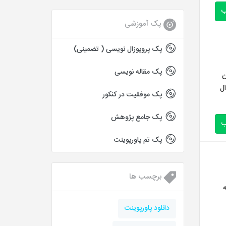
ب
پک آموزشی
پک پروپوزال نویسی ( تضمینی)
پک مقاله نویسی
ران
رسشنامه: پرسشنامه هوش اخلاقی دارای ۱۵ سوال
پک موفقیت در کنکور
پک جامع پژوهش
ب
پک تم پاورپوینت
برچسب ها
Pe پرسشنامه
دانلود پاورپوینت