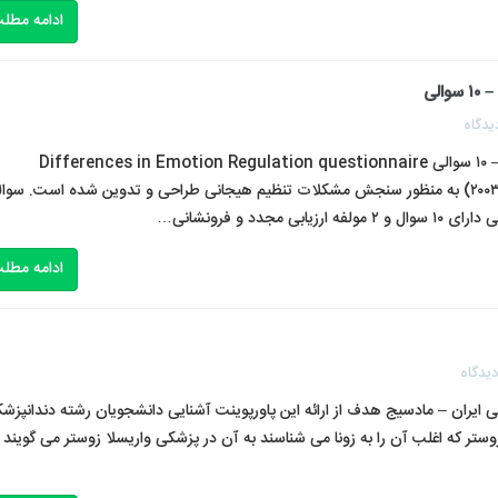
ادامه مطل
یدگاه
پرسشنامه مشکلات تنظیم هیجانی گروس و جان (۲۰۰۳) – ۱۰ سوالی Differences in Emotion Regulation questionnaire
پرسشنامه مشکلات تنظیم هیجانی توسط گروس و جان (۲۰۰۳) به منظور سنجش مشکلات تنظیم هیجانی طراحی و تدوین شده است. سو
د و فرونشانی…
ادامه مطل
یدگاه
ایران – مادسیج هدف از ارائه این پاورپوینت آشنایی دانشجویان رشته دندانپزش
وستر که اغلب آن را به زونا می شناسند به آن در پزشکی واریسلا زوستر می گویند 