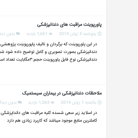
پاورپوینت مراقبت های دندانپزشکی
پنج‌شنبه 5 ژوئن 2014
1,661 بازدید
بدون دید
در این پاورپوینت که برگردان و تالیف پاپورپوینت پژوهشی 
دندانپزشکی بصورت تصویری و کامل توضیح داده شود شما میتو
دندانپزشکی نوع فایل پاورپوینت حجم:۳مگابایت تعداد اسلاید:۵۴ Dentistry data base
ملاحظات دندانپزشکی در بیماران سیستمیک
یکشنبه 1 ژوئن 2014
1,563 بازدید
بدون دیدگ
در اسلاید زیر سعی شسده کلیه مراقبت های دانداپزشکی 
کاملترین منابع موجود میباشد که کاربرد زیادی هم دارد