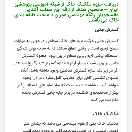
دریافت جزوه مکانیک خاک از شبکه آموزشی پژوهشی
ایران – مادسیج هدف از ارائه این مطلب آشنایی
دانشجویان رشته مهندسی عمران با مبحث طبقه بندی
خاک می باشد.
گسترش جانبی
گسترش جانبی حرکت لایه های خاک سطحی در حهتی به موازات
سطح زمین است و وقتی اتفاق میافتد که به سبب روان شدگی
استحکام برشی لایه زیرین سطح از بین برود. معمولا گسترش
جانبی بر روی شیب بسیار آرام با اندازه کمتر از ۰٫۵ % رخ میدهد.
اگر در زیر یک سازه گسترش تفاضلی وجود داشته باشد، آنگاه
تنشهای کششی کافی برای تخریب کامل سازه ، در آن وجود
خواهد آمد. مشاهده شده است که ساختماه های انعطاف پذیر
بهتر از ساختمانهای شکننده در برابر جابه جایی گسترش یابنده
مقاومت می کنند.
مکانیک خاک
مکانیک خاک یکی از علوم مهندسی می باشد که چندان هم
قدیمی نیست و در همین دو صده اخیر به وجود آمده است .