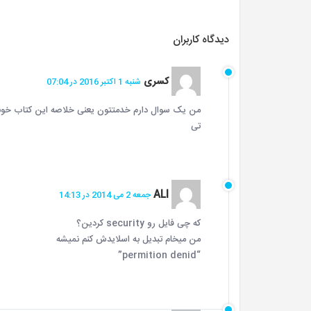
دیدگاه کاربران
کسری
شنبه 1 اکتبر 2016 در 07:04
تی
ALI
جمعه 2 می 2014 در 14:13
که چی فایل رو security کردین؟
من میخام تبدیل به اسلایدش کنم نمیشه
“permition denid”