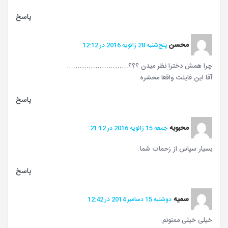
پاسخ
محسن
پنج‌شنبه 28 ژانویه 2016 در 12:12
چرا همش دخترا نظر میدن ؟؟؟……………………….
آقا این فایلت واقعا محشره
پاسخ
محبوبه
جمعه 15 ژانویه 2016 در 21:12
بسیار سپاس از زحمات شما.
پاسخ
سمیه
دوشنبه 15 دسامبر 2014 در 12:42
خیلی خیلی ممنونم.