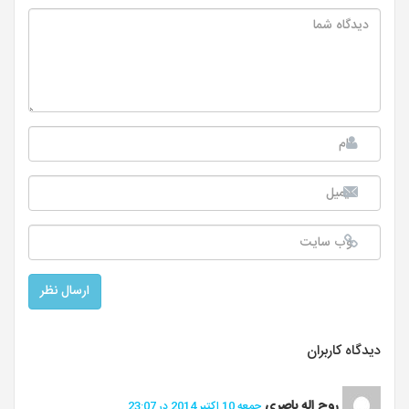
دیدگاه کاربران
روح اله باصری
جمعه 10 اکتبر 2014 در 23:07