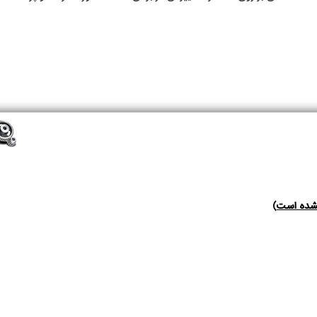
ده است
)