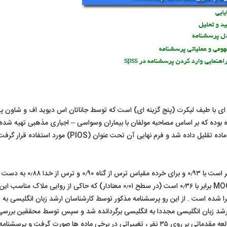
 وسواسل مذهبی پن (PIOS) یک مقیاس ۱۹ ماده ای با طیف لیکرت (پنج گزینه ای) است که توسط جاناتان اس دیوید اف و شاون
۲۰ تهیه شده است . این مقیاس در ابتدا دارای ۷۷ ماده بوده که بر اساس مصاحبه مولفان با بیماران وسواسی – اجباری مذهبی تهیه
طبق گزارش مولفان ، آلفای کل بدست آمده برای ۱۹ آیتم برابر است با ۰٫۹۳ و برای خرده مقیاس ت
است . همبستگی به دست آمده بین این مقیاس و آزمون MOCI برابر با ۰٫۳۶ است (در سطح ۰٫۰۱ معنادار) که حاکی از روایی ملاک مناسب این
را شده است . از این رو پرسشنامه مذکور توسط کارشناسان ارشد زبان انگلیسی به 
 ارشد زبان انگلیسی مجددا به انگلیسی برگردانده شد و سپس توسط محققین بررسی
نهایی انجام شد تا موارد مبهم اصلاح شوند . پس از انجام مطالعه مقدماتی بر روی ۳۵ نفر ، تغییراتی در برخی ماده ها صورت گرفت و پ