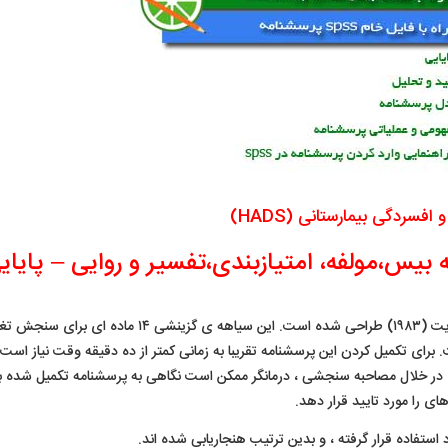
 بیمارستانی (HADS)
یس،مولفه، امتیازبندی،تفسیر و روایی – پایای
مقیاس اضطراب و افسردگی هاسپیتال توسط زیگمون و اسنایت (۱۹۸۳) طراحی شده است. این سیاهه ی گزینشی ۱۴ ماد
رای تکمیل کردن این پرسشنامه تقریبا به زمانی کمتر از ده دقیقه وقت نیاز است
 ، در خلال مصاحبه سنجشی ، درمانگر ممکن است نگاهی به پرسشنامه تکمیل شده بی
ی را مورد تایید قرار دهد.
تفاده قرار گرفته ، و بدین ترتیب هنجاریابی شده اند.