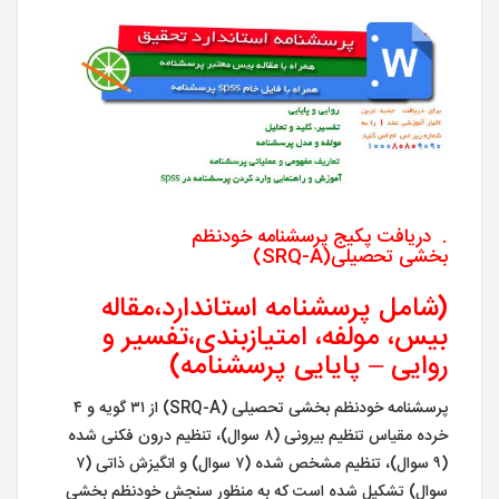
. دریافت پکیج پرسشنامه خودنظم
بخشی تحصیلی(SRQ-A)
(شامل پرسشنامه استاندارد،مقاله
بیس، مولفه، امتیازبندی،تفسیر و
روایی – پایایی پرسشنامه)
پرسشنامه خودنظم بخشی تحصیلی (SRQ-A) از ۳۱ گویه و ۴
خرده مقیاس تنظیم بیرونی (۸ سوال)، تنظیم درون فکنی شده
(۹ سوال)، تنظیم مشخص شده (۷ سوال) و انگیزش ذاتی (۷
سوال) تشکیل شده است که به منظور سنجش خودنظم بخشی