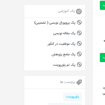
ب
پک آموزشی
پک پروپوزال نویسی ( تضمینی)
پک مقاله نویسی
پک موفقیت در کنکور
پک جامع پژوهش
ب
پک تم پاورپوینت
برچسب ها
ی
ی
پاورپوینت