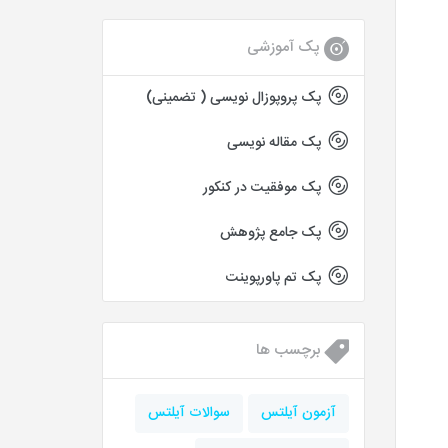
پک آموزشی
پک پروپوزال نویسی ( تضمینی)
پک مقاله نویسی
پک موفقیت در کنکور
پک جامع پژوهش
پک تم پاورپوینت
برچسب ها
آزمون آیلتس
سوالات آیلتس