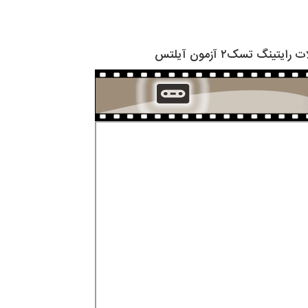
ایتینگ تسک۲ آزمون آیلتس