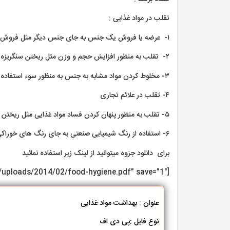
تقلب در مواد غذایی :
۱- عرضه یا فروش یک جنس به جای جنس دیگر مثل فروش روغن آفتابگردان به جای روغن زیتون
۲- تقلب به منظور افزایش حجم و وزن مثل ریختن سنگریزه در حبوبات و یا آب به شیر
۳- مخلوط کردن مواد مشابه به جنس به منظور سوء استفاده مثل روغن نباتی به روغن حیوانی
۴- تقلب در علائم تجاری
۵- تقلب به منظور پنهان کردن فساد مواد غذایی مثل ریختن جوش شیرین به شیر فاسد شده یا افزودن سموم ضد قارچ رب فله و …
۶- استفاده از رنگ شیمیایی صنعتی به جای رنگ های خوراکی
برای دانلود جزوه میتوانید از لینک زیر استفاده نمائید
[gview file=”https://madsg.com/wp-content/uploads/2014/02/food-hygiene.pdf” save=”1″]
عنوان : بهداشت مواد غذایی
نوع فایل :پی دی اف