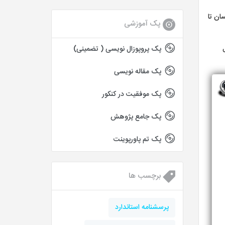
سان تا
پک آموزشی
ل
پک پروپوزال نویسی ( تضمینی)
پک مقاله نویسی
پک موفقیت در کنکور
پک جامع پژوهش
پک تم پاورپوینت
برچسب ها
پرسشنامه استاندارد