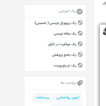
یک
پک آموزشی
پک پروپوزال نویسی ( تضمینی)
پک مقاله نویسی
پک موفقیت در کنکور
پک جامع پژوهش
پک تم پاورپوینت
برچسب ها
آزمون روانشناسی
پرسشنامه