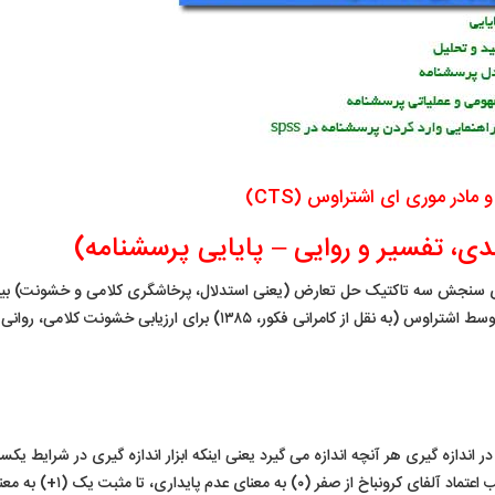
در موری ای اشتراوس (CTS)
دی، تفسیر و روایی – پایایی پرسشنامه)
ک ابزار ۱۵ سوالی است که برای سنجش سه تاکتیک حل تعارض (یعنی استدلال، پرخاشگری کلامی و خشونت) ب
اعضای خانواده تدوین شده است. این مقیاس در سال ۱۹۷۹ توسط اشتراوس (به نقل از کامرانی فکور، ۱۳۸۵) برای ارزیابی خشونت کلامی، ر
در اندازه گیری هر آنچه اندازه می گیرد یعنی اینکه ابزار اندازه گیری در شرایط یکسا
چه اندازه نتایج یکسانی به دست می دهد.معمولاً دامنه ضریب اعتماد آلفای کرونباخ از صفر (۰) به معنای عدم پ